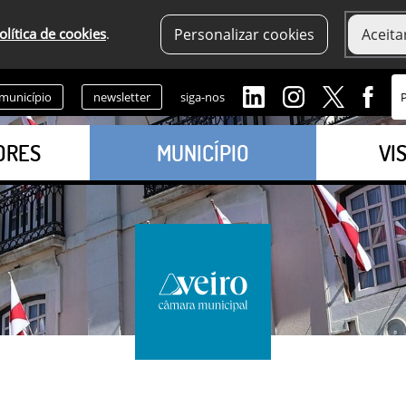
olítica de cookies
.
Personalizar cookies
Aceita
 município
newsletter
siga-nos
ORES
MUNICÍPIO
VI