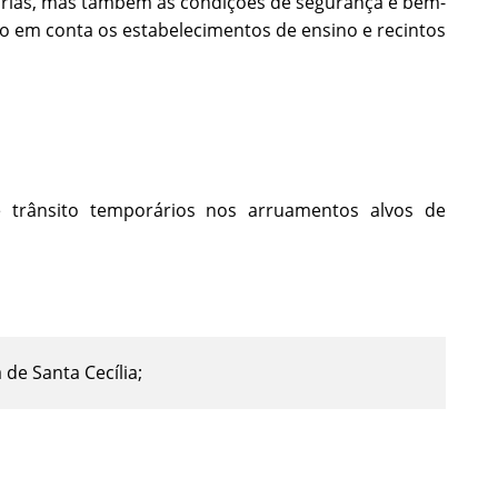
árias, mas também as condições de segurança e bem-
do em conta os estabelecimentos de ensino e recintos
e trânsito temporários nos arruamentos alvos de
de Santa Cecília;