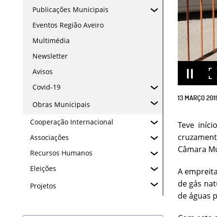
Publicações Municipais
Eventos Região Aveiro
Multimédia
Newsletter
Avisos
Covid-19
13
MARÇO
201
Obras Municipais
Cooperação Internacional
Teve iníc
cruzamento
Associações
Câmara Mun
Recursos Humanos
Eleições
A empreita
de gás nat
Projetos
de águas p