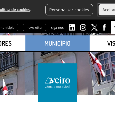
olítica de cookies
.
Personalizar cookies
Aceita
 município
newsletter
siga-nos
ORES
MUNICÍPIO
VI