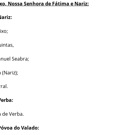
o, Nossa Senhora de Fátima e Nariz:
ariz:
ixo;
intas,
nuel Seabra;
 (Nariz);
ral.
Verba:
a de Verba.
Póvoa do Valado: