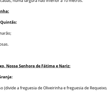
icadas, numa largura não inferior a 10 metros.
inha:
 Quintãs:
marão;
osas.
o, Nossa Senhora de Fátima e Nariz:
Granja:
o (divide a freguesia de Oliveirinha e freguesia de Requeix