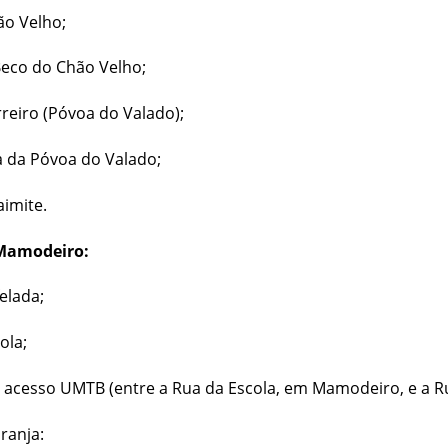
ão Velho;
Beco do Chão Velho;
reiro (Póvoa do Valado);
a da Póvoa do Valado;
imite.
Mamodeiro:
elada;
ola;
 acesso UMTB (entre a Rua da Escola, em Mamodeiro, e a Ru
ranja: