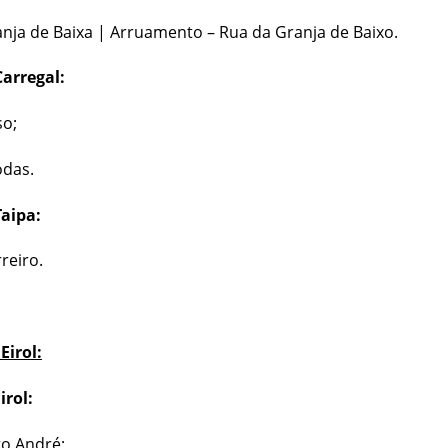
nja de Baixa | Arruamento – Rua da Granja de Baixo.
Carregal:
so;
odas.
Taipa:
reiro.
Eirol:
irol:
ro André;