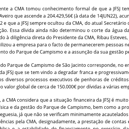
nte a CMA tomou conhecimento formal de que a JFSJ te
Aveiro que ascende a 204.429,56€ (à data de 14JUN22), a
2 e que a JFSJ sempre ocultou da CMA, do atual Secretário 
ção. Essa dívida ainda não determinou o corte da água d
do à diligência direta do Presidente da CMA, Ribau Esteves
ilizou a empresa para o facto de permanecerem pessoas ne
nto do Parque de Campismo e a assunção da sua gestão p
 do Parque de Campismo de São Jacinto corresponde, no ent
da JFSJ que se tem vindo a degradar franca e progressiv
os diversos processos executivos de penhoras de crédito
o valor global de cerca de 150.000€ por dívidas a várias emp
, a CMA considera que a situação financeira da JFSJ é mui
ísica e da gestão do Parque de Campismo, bem como a pros
reguesia, já que não se verificam minimamente acautelados 
ncias pela CMA, designadamente, a prestação de contas e a
blica e a estabilidade de financiamento no exercício da