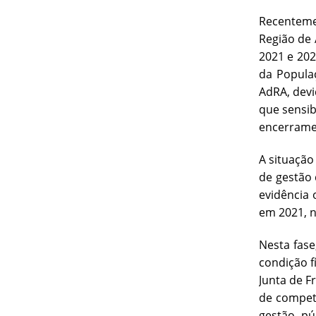
Recenteme
Região de 
2021 e 202
da Popula
AdRA, devi
que sensib
encerrame
A situação
de gestão 
evidência 
em 2021, n
Nesta fase
condição f
Junta de F
de competê
gestão pú