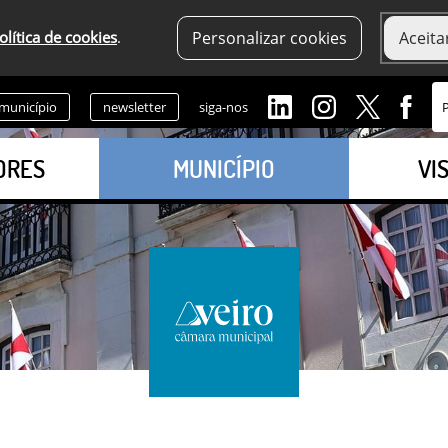
olítica de cookies
.
Personalizar cookies
Aceita
 município
newsletter
siga-nos
ORES
MUNICÍPIO
VI