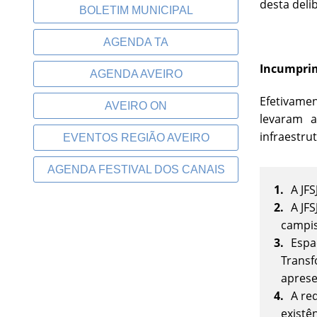
desta deli
BOLETIM MUNICIPAL
AGENDA TA
Incumprim
AGENDA AVEIRO
Efetivame
AVEIRO ON
levaram a
infraestr
EVENTOS REGIÃO AVEIRO
AGENDA FESTIVAL DOS CANAIS
A JF
A JF
campis
Espa
Transf
aprese
A re
existê