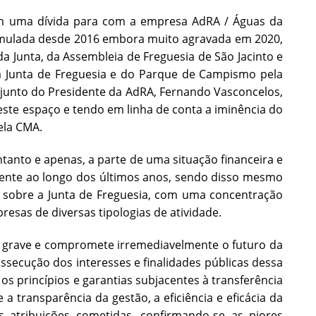
m uma dívida para com a empresa AdRA / Águas da
cumulada desde 2016 embora muito agravada em 2020,
da Junta, da Assembleia de Freguesia de São Jacinto e
a Junta de Freguesia e do Parque de Campismo pela
, junto do Presidente da AdRA, Fernando Vasconcelos,
ste espaço e tendo em linha de conta a iminência do
ela CMA.
anto e apenas, a parte de uma situação financeira e
amente ao longo dos últimos anos, sendo disso mesmo
s sobre a Junta de Freguesia, com uma concentração
resas de diversas tipologias de atividade.
to grave e compromete irremediavelmente o futuro da
secução dos interesses e finalidades públicas dessa
os princípios e garantias subjacentes à transferência
 transparência da gestão, a eficiência e eficácia da
s atribuições cometidas, confirmando-se as piores