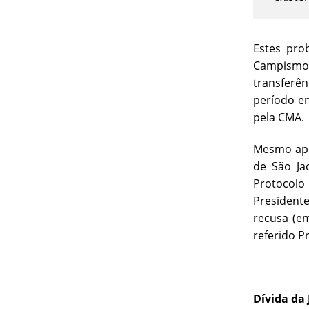
Estes pro
Campismo
transferên
período en
pela CMA.
Mesmo apes
de São Ja
Protocolo
President
recusa (e
referido 
Dívida da