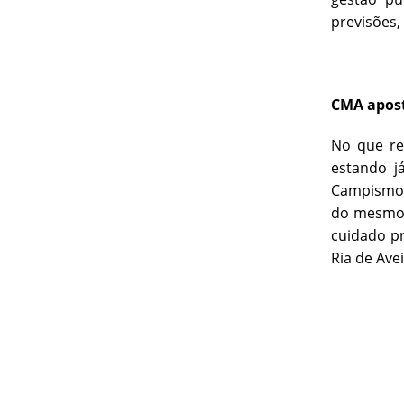
previsões,
CMA apost
No que re
estando j
Campismo d
do mesmo,
cuidado pr
Ria de Ave