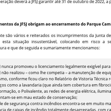
beração deverá a JFSJ garantir até 31 de outubro de 2022,
entos da JFSJ obrigam ao encerramento do Parque Ca
nte são vários e reiterados os incumprimentos da Junta 
 esta situação insustentável, colocando em risco a s
utura e que de seguida e sumariamente mencionamos:
SJ nunca promoveu o licenciamento legalmente exigível para
SJ não realizou – como lhe competia – a manutenção de eq
mo, conforme ficou claro no Relatório de Vistoria Técnica r
ços como a lavandaria (que ainda tem cobertura em fibroci
ormação, o Polivalente, as redes de energia elétrica, ilumi
ntam-se em mau estado de conservação;
de de segurança contra incêndios encontra-se em muito mau
ncia de caixas de incêndio totalmente desagregadas, com ca