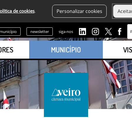
olítica de cookies
.
Personalizar cookies
Aceita
 município
newsletter
siga-nos
ORES
MUNICÍPIO
VI