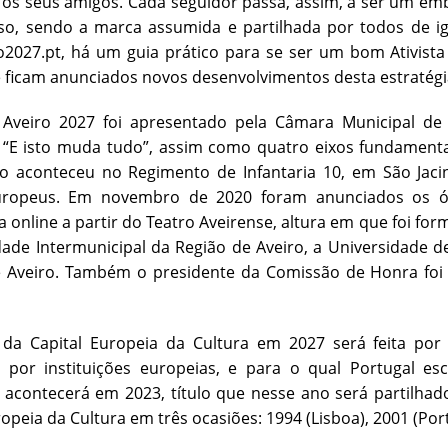
 os seus amigos. Cada seguidor passa, assim, a ser um em
so, sendo a marca assumida e partilhada por todos de i
2027.pt, há um guia prático para se ser um bom Ativista D
 ficam anunciados novos desenvolvimentos desta estratégi
 Aveiro 2027 foi apresentado pela Câmara Municipal de
“E isto muda tudo”, assim como quatro eixos fundamentai
o aconteceu no Regimento de Infantaria 10, em São Jacin
uropeus. Em novembro de 2020 foram anunciados os ó
a online a partir do Teatro Aveirense, altura em que foi fo
de Intermunicipal da Região de Aveiro, a Universidade d
de Aveiro. Também o presidente da Comissão de Honra foi
 da Capital Europeia da Cultura em 2027 será feita por
por instituições europeias, e para o qual Portugal es
acontecerá em 2023, título que nesse ano será partilhad
ropeia da Cultura em três ocasiões: 1994 (Lisboa), 2001 (Por