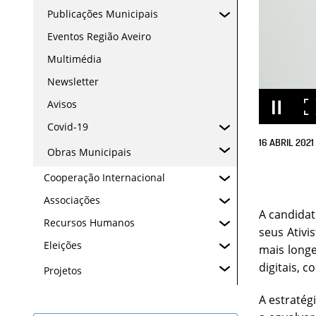
Publicações Municipais
Eventos Região Aveiro
Multimédia
Newsletter
Avisos
Covid-19
16
ABRIL
2021
Obras Municipais
Cooperação Internacional
Associações
A candidat
Recursos Humanos
seus Ativi
Eleições
mais longe
digitais, 
Projetos
A estratég