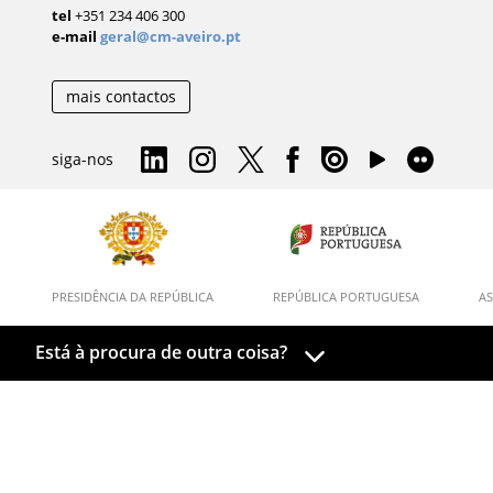
tel
+351 234 406 300
e-mail
geral@cm-aveiro.pt
mais contactos
siga-nos
PRESIDÊNCIA DA REPÚBLICA
REPÚBLICA PORTUGUESA
AS
Está à procura de outra coisa?