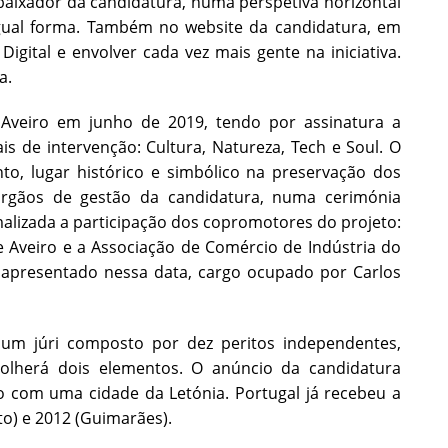
baixador da candidatura, numa perspetiva horizontal
gual forma. Também no website da candidatura, em
igital e envolver cada vez mais gente na iniciativa.
a.
 Aveiro em junho de 2019, tendo por assinatura a
s de intervenção: Cultura, Natureza, Tech e Soul. O
to, lugar histórico e simbólico na preservação dos
rgãos de gestão da candidatura, numa cerimónia
rmalizada a participação dos copromotores do projeto:
e Aveiro e a Associação de Comércio de Indústria do
 apresentado nessa data, cargo ocupado por Carlos
 um júri composto por dez peritos independentes,
colherá dois elementos. O anúncio da candidatura
o com uma cidade da Letónia. Portugal já recebeu a
to) e 2012 (Guimarães).