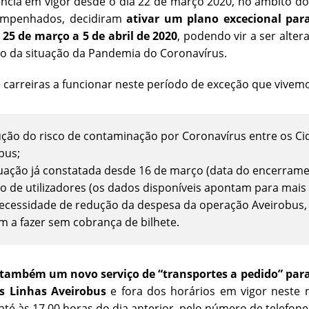
ncia em vigor desde o dia 22 de março 2020, no âmbito 
empenhados, decidiram
ativar um plano excecional para
 25 de março a 5 de abril de 2020
, podendo vir a ser alte
o da situação da Pandemia do Coronavírus.
 carreiras a funcionar neste período de exceção que vivem
ção do risco de contaminação por Coronavírus entre os Cid
bus;
tuação já constatada desde 16 de março (data do encerram
 de utilizadores (os dados disponíveis apontam para mais 
ecessidade de redução da despesa da operação Aveirobus,
m a fazer sem cobrança de bilhete.
também um novo serviço de “transportes a pedido” para
s Linhas Aveirobus
e fora dos horários em vigor neste no
té às 17.00 horas do dia anterior, pelo número de telefon