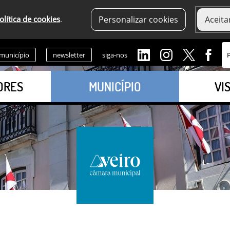
olítica de cookies
.
Personalizar cookies
Aceita
 município
newsletter
siga-nos
ORES
MUNICÍPIO
VI