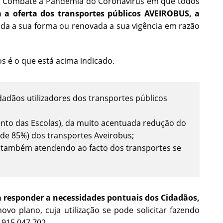
do Combate à Pandemia do Coronavírus em que todos
 a oferta dos transportes públicos AVEIROBUS, a
rada a sua forma ou renovada a sua vigência em razão
os é o que está acima indicado.
adãos utilizadores dos transportes públicos
ento das Escolas), da muito acentuada redução do
de 85%) dos transportes Aveirobus;
 também atendendo ao facto dos transportes se
 responder a necessidades pontuais dos Cidadãos,
vo plano, cuja utilização se pode solicitar fazendo
e
915 047 702
.