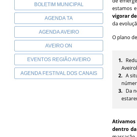
de emergê
BOLETIM MUNICIPAL
estamos 
vigorar de
AGENDA TA
da evoluçã
AGENDA AVEIRO
O plano de
AVEIRO ON
EVENTOS REGIÃO AVEIRO
Redu
Aveiro
AGENDA FESTIVAL DOS CANAIS
A si
número
Da n
estare
Ativamos 
dentro da
marcação a