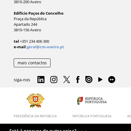
3810-200 Aveiro
Edifício Paços do Concelho
Praça da República
Apartado 244
3810-156 Aveiro
tel
+351 234 406 300
e-mail
geral@cm-aveiro.pt
mais contactos
siga-nos
PRESIDÊNCIA DA REPÚBLICA
REPÚBLICA PORTUGUESA
AS
Está à procura de outra coisa?