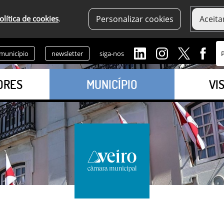
olítica de cookies
.
Personalizar cookies
Aceita
 município
newsletter
siga-nos
ORES
MUNICÍPIO
VI