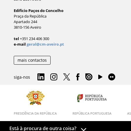
Edifício Paços do Concelho
Praça da República
Apartado 244
3810-156 Aveiro
tel
+351 234 406 300
e-mail
geral@cm-aveiro.pt
mais contactos
siga-nos
PRESIDÊNCIA DA REPÚBLICA
REPÚBLICA PORTUGUESA
AS
Está à procura de outra coisa?