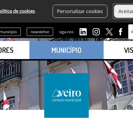
olítica de cookies
.
Personalizar cookies
Aceita
 município
newsletter
siga-nos
ORES
MUNICÍPIO
VI