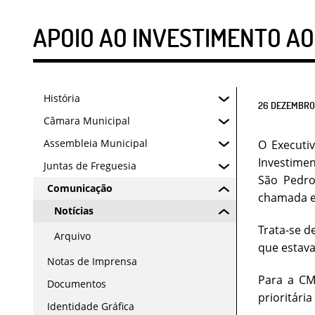
APOIO AO INVESTIMENTO A
História
26
DEZEMBRO
Câmara Municipal
Assembleia Municipal
O Executi
Investimen
Juntas de Freguesia
São Pedro
Comunicação
chamada e
Notícias
Trata-se 
Arquivo
que estava
Notas de Imprensa
Para a CM
Documentos
prioritári
Identidade Gráfica