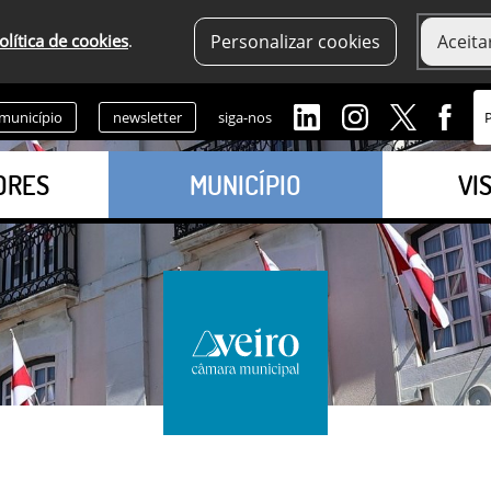
olítica de cookies
.
Personalizar cookies
Aceita
 município
newsletter
siga-nos
ORES
MUNICÍPIO
VI