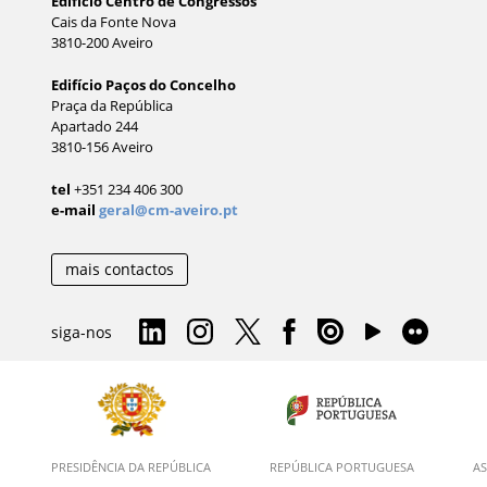
Edifício Centro de Congressos
Cais da Fonte Nova
3810-200 Aveiro
Edifício Paços do Concelho
Praça da República
Apartado 244
3810-156 Aveiro
tel
+351 234 406 300
e-mail
geral@cm-aveiro.pt
mais contactos
siga-nos
PRESIDÊNCIA DA REPÚBLICA
REPÚBLICA PORTUGUESA
AS