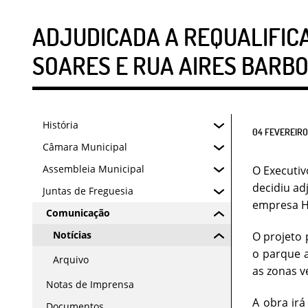
ADJUDICADA A REQUALIFICA
SOARES E RUA AIRES BARB
História
04
FEVEREIRO
Câmara Municipal
Assembleia Municipal
O Executiv
decidiu ad
Juntas de Freguesia
empresa He
Comunicação
Notícias
O projeto 
o parque a
Arquivo
as zonas v
Notas de Imprensa
A obra irá
Documentos