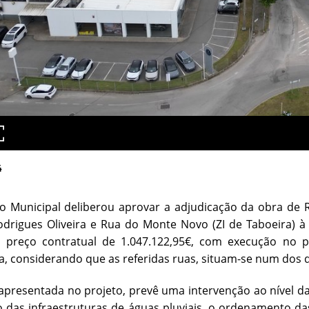
4
o Municipal deliberou aprovar a adjudicação da obra de 
odrigues Oliveira e Rua do Monte Novo (ZI de Taboeira) 
o preço contratual de 1.047.122,95€, com execução no p
, considerando que as referidas ruas, situam-se num dos d
apresentada no projeto, prevê uma intervenção ao nível 
 das infraestruturas de águas pluviais, o ordenamento d