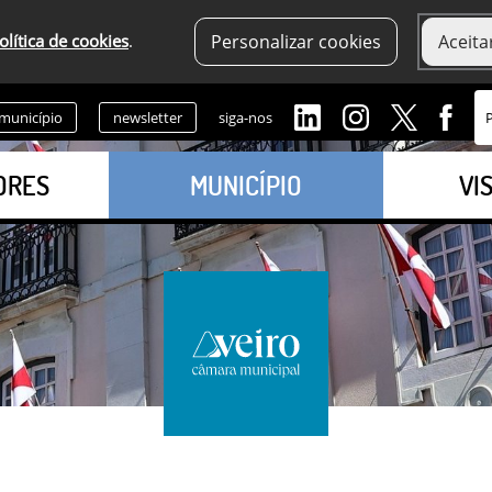
olítica de cookies
.
Personalizar cookies
Aceita
 município
newsletter
siga-nos
ORES
MUNICÍPIO
VI