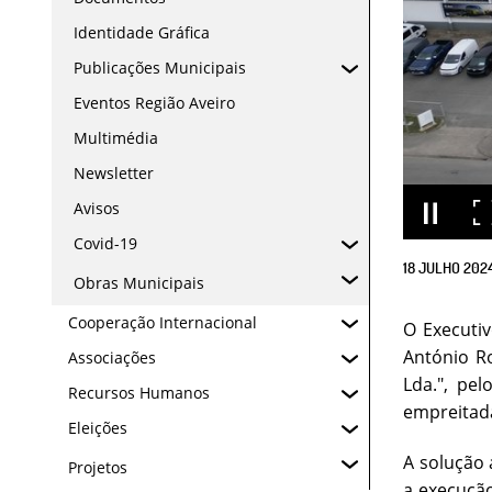
Identidade Gráfica
Publicações Municipais
Eventos Região Aveiro
Multimédia
Newsletter
Avisos
Covid-19
18
JULHO
202
Obras Municipais
Cooperação Internacional
O Executiv
António R
Associações
Lda.",
pel
Recursos Humanos
empreitada
Eleições
A solução 
Projetos
a execução