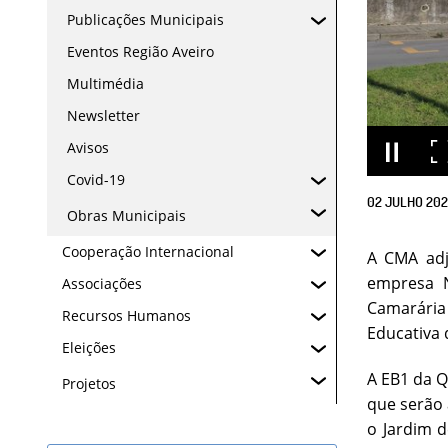
Publicações Municipais
Eventos Região Aveiro
Multimédia
Newsletter
Avisos
Covid-19
02
JULHO
20
Obras Municipais
Cooperação Internacional
A CMA adju
empresa N
Associações
Camarária 
Recursos Humanos
Educativa 
Eleições
A EB1 da Q
Projetos
que serão 
o Jardim d