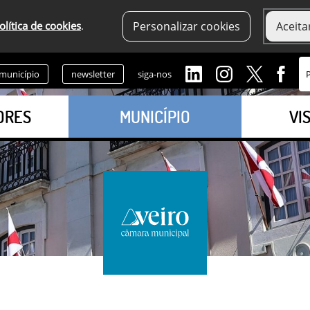
olítica de cookies
.
Personalizar cookies
Aceita
 município
newsletter
siga-nos
ORES
MUNICÍPIO
VI