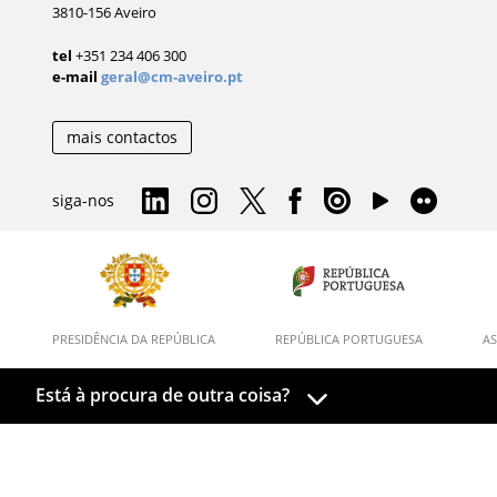
3810-156 Aveiro
tel
+351 234 406 300
e-mail
geral@cm-aveiro.pt
mais contactos
siga-nos
PRESIDÊNCIA DA REPÚBLICA
REPÚBLICA PORTUGUESA
AS
Está à procura de outra coisa?