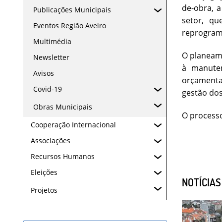
de-obra, 
Publicações Municipais
setor, qu
Eventos Região Aveiro
reprogram
Multimédia
O planeame
Newsletter
à manuten
Avisos
orçamenta
Covid-19
gestão dos
Obras Municipais
O processo
Cooperação Internacional
Associações
Recursos Humanos
Eleições
NOTÍCIA
Projetos