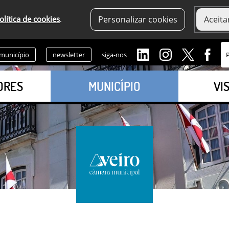
olítica de cookies
.
Personalizar cookies
Aceita
 município
newsletter
siga-nos
ORES
MUNICÍPIO
VI