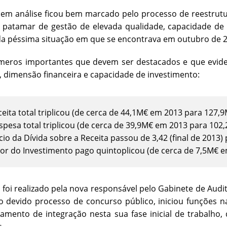
em análise ficou bem marcado pelo processo de reestrutur
patamar de gestão de elevada qualidade, capacidade de i
da péssima situação em que se encontrava em outubro de 2
meros importantes que devem ser destacados e que evide
, dimensão financeira e capacidade de investimento:
ceita total triplicou (de cerca de 44,1M€ em 2013 para 127,
spesa total triplicou (de cerca de 39,9M€ em 2013 para 102
io da Dívida sobre a Receita passou de 3,42 (final de 2013) p
lor do Investimento pago quintoplicou (de cerca de 7,5M€ 
 foi realizado pela nova responsável pelo Gabinete de Audito
o devido processo de concurso público, iniciou funções 
ento de integração nesta sua fase inicial de trabalho, d
s.