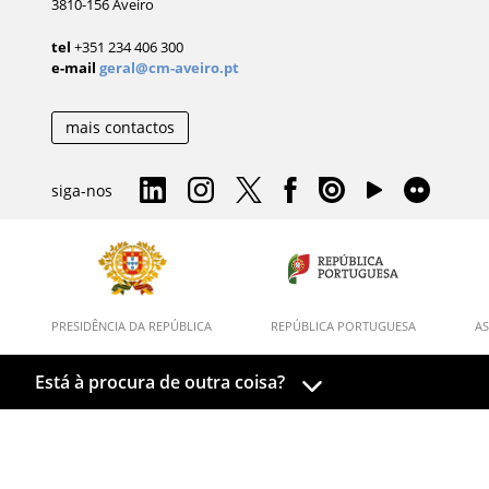
3810-156 Aveiro
tel
+351 234 406 300
e-mail
geral@cm-aveiro.pt
mais contactos
siga-nos
PRESIDÊNCIA DA REPÚBLICA
REPÚBLICA PORTUGUESA
AS
Está à procura de outra coisa?