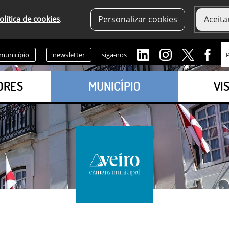
olítica de cookies
.
Personalizar cookies
Aceita
 município
newsletter
siga-nos
ORES
MUNICÍPIO
VI