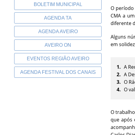
BOLETIM MUNICIPAL
O período 
CMA a um 
AGENDA TA
diferente 
AGENDA AVEIRO
Alguns nú
em solidez
AVEIRO ON
EVENTOS REGIÃO AVEIRO
A Re
AGENDA FESTIVAL DOS CANAIS
A De
O Rác
O va
O trabalho
que após 
acompanham
Carlos Dia