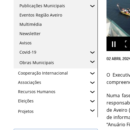
Publicações Municipais
Eventos Região Aveiro
Multimédia
Newsletter
Avisos
Covid-19
02
ABRIL
202
Obras Municipais
Cooperação Internacional
O Executi
compreend
Associações
Recursos Humanos
Numa fase
Eleições
responsabi
de Aveiro 
Projetos
de informa
“Anuário F