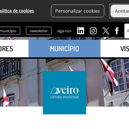
olítica de cookies
.
Personalizar cookies
Aceita
 município
newsletter
siga-nos
ORES
MUNICÍPIO
VI