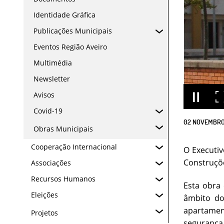
Identidade Gráfica
Publicações Municipais
Eventos Região Aveiro
Multimédia
Newsletter
Avisos
Covid-19
02
NOVEMBR
Obras Municipais
Cooperação Internacional
O Executiv
Construçõe
Associações
Recursos Humanos
Esta obra
Eleições
âmbito do
apartamen
Projetos
segurança