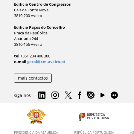
Edifício Centro de Congressos
Cais da Fonte Nova
3810-200 Aveiro
Edifício Paços do Concelho
Praça da República
Apartado 244
3810-156 Aveiro
tel
+351 234 406 300
e-mail
geral@cm-aveiro.pt
mais contactos
siga-nos
PRESIDÊNCIA DA REPÚBLICA
REPÚBLICA PORTUGUESA
AS