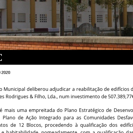
O
2020
o Municipal deliberou adjudicar a reabilitação de edifícios
s Rodrigues & Filho, Lda., num investimento de 507.389,77
 é mais uma empreitada do Plano Estratégico de Desenv
 Plano de Ação Integrado para as Comunidades Desfavo
tos de 12 Blocos, procedendo à qualificação dos edifíc
 e habitabilidade, nomeadamente, com a qualificação das