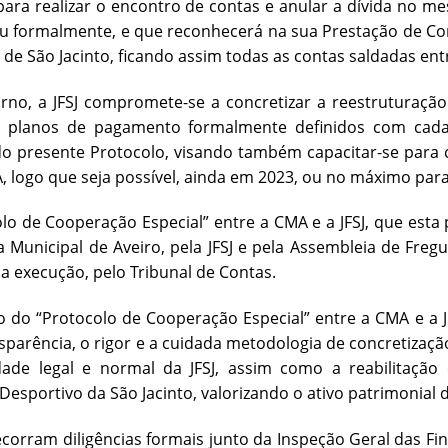
ara realizar o encontro de contas e anular a dívida no me
 formalmente, e que reconhecerá na sua Prestação de Con
e São Jacinto, ficando assim todas as contas saldadas ent
rno, a JFSJ compromete-se a concretizar a reestruturaçã
 planos de pagamento formalmente definidos com cada e
o presente Protocolo, visando também capacitar-se para 
 logo que seja possível, ainda em 2023, ou no máximo para
lo de Cooperação Especial” entre a CMA e a JFSJ, que esta
 Municipal de Aveiro, pela JFSJ e pela Assembleia de Freg
ua execução, pelo Tribunal de Contas.
 do “Protocolo de Cooperação Especial” entre a CMA e a 
sparência, o rigor e a cuidada metodologia de concretização
dade legal e normal da JFSJ, assim como a reabilitação
esportivo da São Jacinto, valorizando o ativo patrimonial 
orram diligências formais junto da Inspeção Geral das Fin