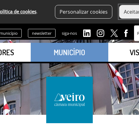
olítica de cookies
.
Personalizar cookies
Aceita
 município
newsletter
siga-nos
ORES
MUNICÍPIO
VI