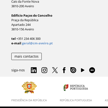
Cais da Fonte Nova
3810-200 Aveiro
Edifício Paços do Concelho
Praça da República
Apartado 244
3810-156 Aveiro
tel
+351 234 406 300
e-mail
geral@cm-aveiro.pt
mais contactos
siga-nos
PRESIDÊNCIA DA REPÚBLICA
REPÚBLICA PORTUGUESA
AS