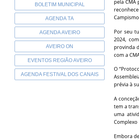
pela CMA p
BOLETIM MUNICIPAL
reconheceu
Campismo d
AGENDA TA
Por seu tu
AGENDA AVEIRO
2024, com
provinda d
AVEIRO ON
com a CMA,
EVENTOS REGIÃO AVEIRO
O “Protoco
AGENDA FESTIVAL DOS CANAIS
Assembleia
prévia à s
A conceção
tem a tran
uma ativi
Complexo D
Embora dec