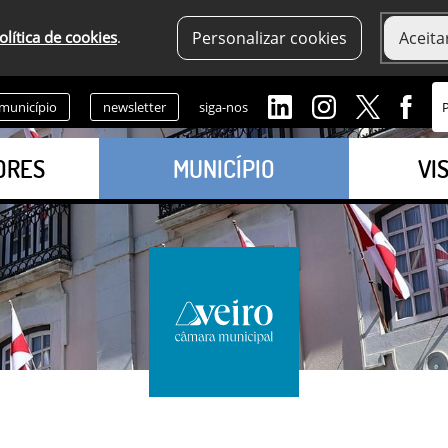
olítica de cookies
.
Personalizar cookies
Aceita
 município
newsletter
siga-nos
ORES
MUNICÍPIO
VI