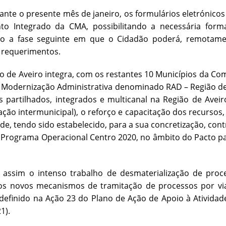
ante o presente mês de janeiro, os formulários eletróni
to Integrado da CMA, possibilitando a necessária form
o a fase seguinte em que o Cidadão poderá, remotame
s requerimentos.
o de Aveiro integra, com os restantes 10 Municípios da Com
 Modernização Administrativa denominado RAD – Região de Av
s partilhados, integrados e multicanal na Região de Avei
ação intermunicipal), o reforço e capacitação dos recurso
ade, tendo sido estabelecido, para a sua concretização, con
Programa Operacional Centro 2020, no âmbito do Pacto pa
 assim o intenso trabalho de desmaterialização de proce
os novos mecanismos de tramitação de processos por via 
efinido na Ação 23 do Plano de Ação de Apoio à Atividad
1).