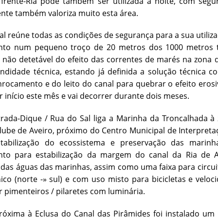
 frente-Ria pode também ser utilizada à noite, com segu
nte também valoriza muito esta área.
al reúne todas as condições de segurança para a sua utiliz
to num pequeno troço de 20 metros dos 1000 metros tot
 não detetável do efeito das correntes de marés na zona de
didade técnica, estando já definida a solução técnica co
rocamento e do leito do canal para quebrar o efeito eros
er início este mês e vai decorrer durante dois meses.
rada-Dique / Rua do Sal liga a Marinha da Troncalhada à
lube de Aveiro, próximo do Centro Municipal de Interpret
tabilização do ecossistema e preservação das marin
to para estabilização da margem do canal da Ria de 
as águas das marinhas, assim como uma faixa para circuit
ico (norte -» sul) e com uso misto para bicicletas e velo
r pimenteiros / pilaretes com luminária.
róxima à Eclusa do Canal das Pirâmides foi instalado u