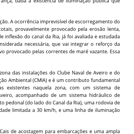
rança, dada a existência de iluminação pública que
ação. A ocorrência imprevisível de escorregamento do
ais, provavelmente provocado pela erosão lenta,
 inflexão do canal da Ria, já foi avaliada e estudada
nsiderada necessária, que vai integrar o reforço da
ivo provocado pelas correntes de maré vazante. Essa
 zona das instalações do Clube Naval de Aveiro e do
ação Ambiental (CMIA) e é um contributo fundamental
has existentes naquela zona, com um sistema de
Aveiro, acompanhado de um sistema hidráulico de
o pedonal (do lado do Canal da Ria), uma rodovia de
cidade limitada a 30 km/h, e uma linha de iluminação
m Cais de acostagem para embarcações e uma ampla