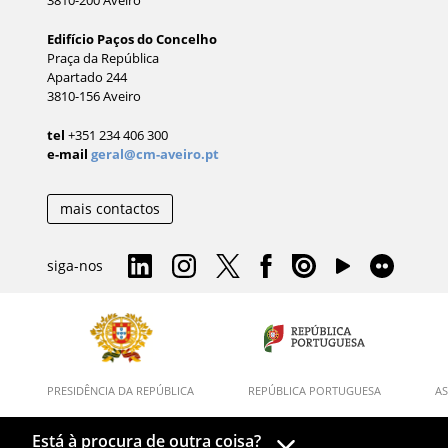
Edifício Paços do Concelho
Praça da República
Apartado 244
3810-156 Aveiro
tel
+351 234 406 300
e-mail
geral@cm-aveiro.pt
mais contactos
siga-nos
PRESIDÊNCIA DA REPÚBLICA
REPÚBLICA PORTUGUESA
AS
Está à procura de outra coisa?