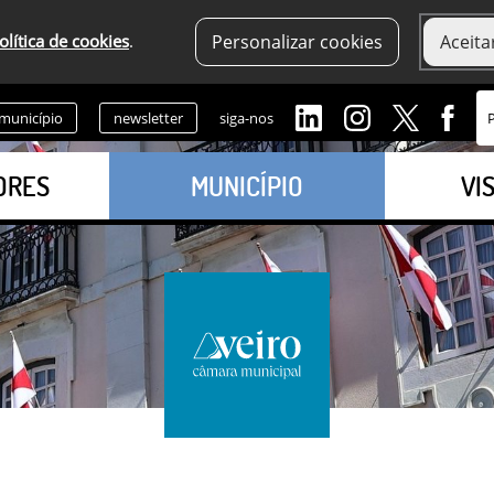
olítica de cookies
.
Personalizar cookies
Aceita
 município
newsletter
siga-nos
ORES
MUNICÍPIO
VI