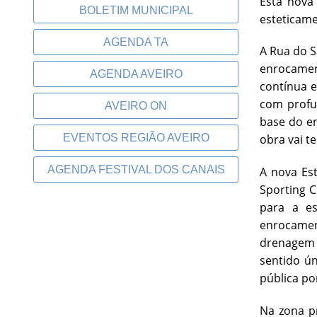
Esta nova
BOLETIM MUNICIPAL
esteticame
AGENDA TA
A Rua do S
enrocamen
AGENDA AVEIRO
contínua e
com profun
AVEIRO ON
base do en
EVENTOS REGIÃO AVEIRO
obra vai t
AGENDA FESTIVAL DOS CANAIS
A nova Est
Sporting C
para a es
enrocamen
drenagem d
sentido ún
pública po
Na zona p