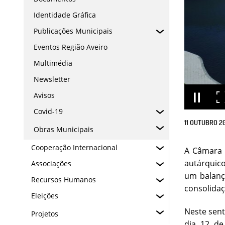
Identidade Gráfica
Publicações Municipais
Eventos Região Aveiro
Multimédia
Newsletter
Avisos
Covid-19
11
OUTUBRO
2
Obras Municipais
Cooperação Internacional
A Câmara M
autárquico
Associações
um balanço
Recursos Humanos
consolidaç
Eleições
Neste sent
Projetos
dia 12 de