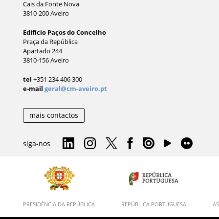
Cais da Fonte Nova
3810-200 Aveiro
Edifício Paços do Concelho
Praça da República
Apartado 244
3810-156 Aveiro
tel
+351 234 406 300
e-mail
geral@cm-aveiro.pt
mais contactos
siga-nos
PRESIDÊNCIA DA REPÚBLICA
REPÚBLICA PORTUGUESA
AS