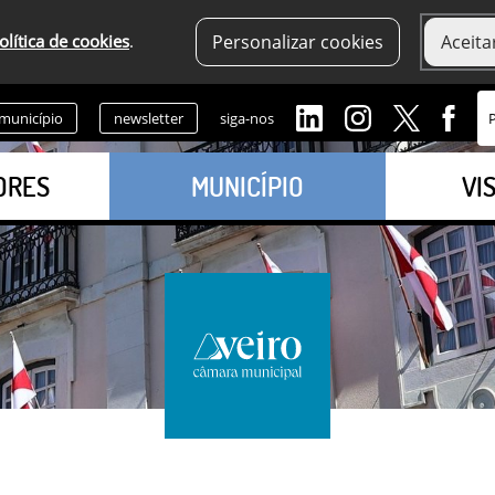
olítica de cookies
.
Personalizar cookies
Aceita
 município
newsletter
siga-nos
ORES
MUNICÍPIO
VI