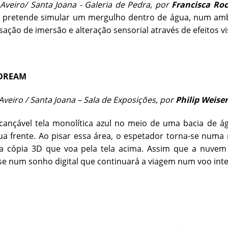
veiro/ Santa Joana - Galeria de Pedra, por
Francisca Ro
e pretende simular um mergulho dentro de água, num amb
nsação de imersão e alteração sensorial através de efeitos vi
 DREAM
veiro / Santa Joana – Sala de Exposições, por
Philip Weiser
ançável tela monolítica azul no meio de uma bacia de ág
ua frente. Ao pisar essa área, o espetador torna-se numa 
a cópia 3D que voa pela tela acima. Assim que a nuvem
e num sonho digital que continuará a viagem num voo int