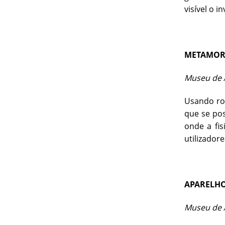
visível o in
METAMOR
Museu de A
Usando ro
que se pos
onde a fi
utilizadore
APARELHO
Museu de A