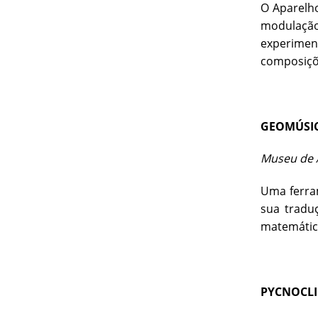
O Aparelh
modulação
experimen
composiçõe
GEOMÚSI
Museu de A
Uma ferram
sua tradu
matemátic
PYCNOCL