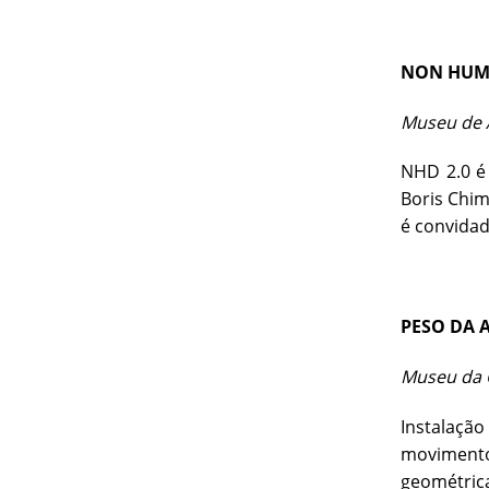
NON HUMA
Museu de A
NHD 2.0 é 
Boris Chim
é convidad
PESO DA 
Museu da C
Instalaçã
movimento
geométrica