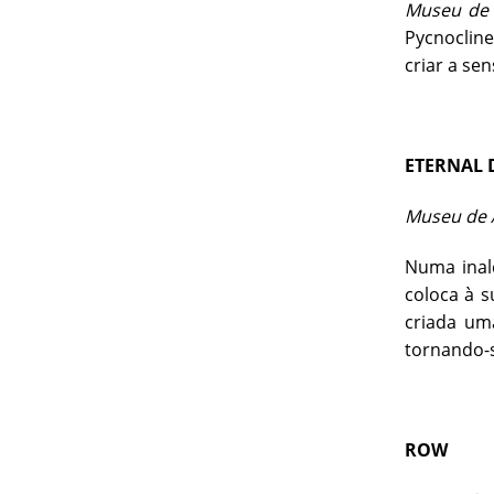
Museu de A
Pycnoclin
criar a se
ETERNAL
Museu de A
Numa inalc
coloca à s
criada um
tornando-s
ROW