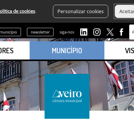
olítica de cookies
.
Personalizar cookies
Aceita
 município
newsletter
siga-nos
ORES
MUNICÍPIO
VI