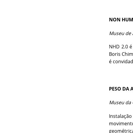
NON HUMA
Museu de A
NHD 2.0 é 
Boris Chim
é convidad
PESO DA 
Museu da C
Instalaçã
movimento
geométrica