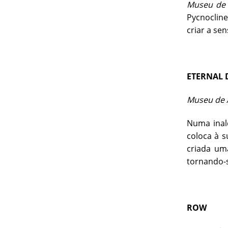
Museu de A
Pycnoclin
criar a se
ETERNAL
Museu de A
Numa inalc
coloca à s
criada um
tornando-s
ROW