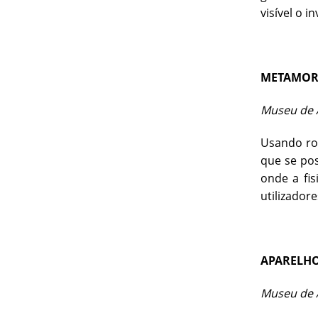
visível o in
METAMOR
Museu de A
Usando ro
que se pos
onde a fi
utilizadore
APARELHO
Museu de A