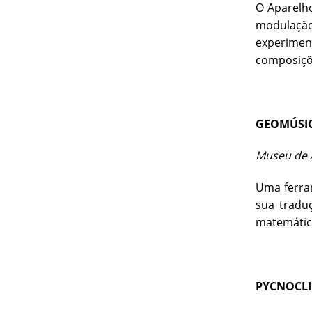
O Aparelh
modulação
experimen
composiçõe
GEOMÚSI
Museu de A
Uma ferram
sua tradu
matemátic
PYCNOCL