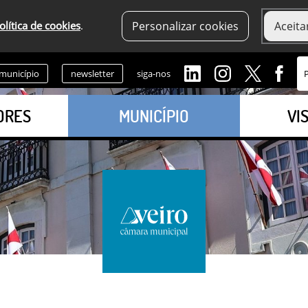
olítica de cookies
.
Personalizar cookies
Aceita
 município
newsletter
siga-nos
ORES
MUNICÍPIO
VI