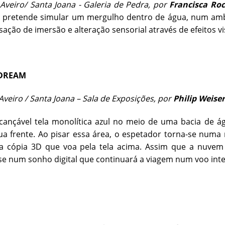
veiro/ Santa Joana - Galeria de Pedra, por
Francisca Ro
e pretende simular um mergulho dentro de água, num amb
nsação de imersão e alteração sensorial através de efeitos vi
 DREAM
veiro / Santa Joana – Sala de Exposições, por
Philip Weiser
ançável tela monolítica azul no meio de uma bacia de ág
ua frente. Ao pisar essa área, o espetador torna-se numa 
a cópia 3D que voa pela tela acima. Assim que a nuvem
e num sonho digital que continuará a viagem num voo int