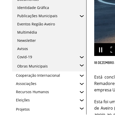
Identidade Gráfica
Publicações Municipais
Eventos Região Aveiro
Multimédia
Newsletter
Avisos
Covid-19
18
DEZEMBRO
Obras Municipais
Cooperação Internacional
Está conc
Remadores
Associações
empresa Ur
Recursos Humanos
Eleições
Esta foi u
de Aveiro 
Projetos
apoio ao 