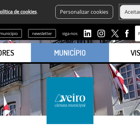
olítica de cookies
.
Personalizar cookies
Aceita
 município
newsletter
siga-nos
ORES
MUNICÍPIO
VI