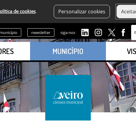
olítica de cookies
.
Personalizar cookies
Aceita
 município
newsletter
siga-nos
ORES
MUNICÍPIO
VI