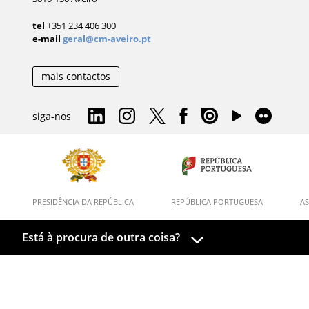
tel
+351 234 406 300
e-mail
geral@cm-aveiro.pt
mais contactos
siga-nos
PRESIDÊNCIA DA REPÚBLICA
REPÚBLICA PORTUGUESA
AS
Está à procura de outra coisa?