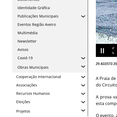
Identidade Gráfica
Publicações Municipais
Eventos Região Aveiro
Multimédia
Newsletter
Avisos
Covid-19
29
AGOSTO
2
Obras Municipais
Cooperação Internacional
A Praia de
do Circuit
Associações
Recursos Humanos
A prova va
Eleições
esta compe
Projetos
O evento, 