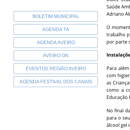
Saúde Ambi
Adriano Al
BOLETIM MUNICIPAL
O momento 
AGENDA TA
trabalho p
por parte 
AGENDA AVEIRO
Instalaçõ
AVEIRO ON
Para além 
EVENTOS REGIÃO AVEIRO
com higien
AGENDA FESTIVAL DOS CANAIS
as Criança
como a co
Educação P
No final d
para o seu
álcool gel 