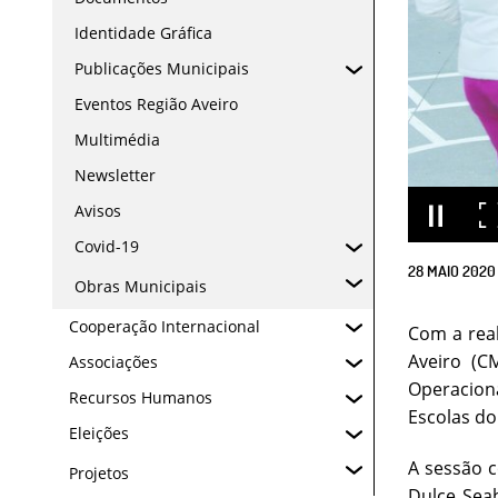
Identidade Gráfica
Publicações Municipais
Eventos Região Aveiro
Multimédia
Newsletter
Avisos
Covid-19
28
MAIO
2020
Obras Municipais
Cooperação Internacional
Com a reab
Aveiro (C
Associações
Operacion
Recursos Humanos
Escolas do
Eleições
A sessão 
Projetos
Dulce Sea