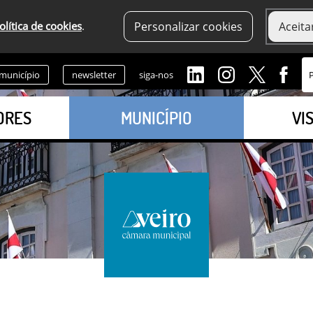
olítica de cookies
.
Personalizar cookies
Aceita
 município
newsletter
siga-nos
ORES
MUNICÍPIO
VI