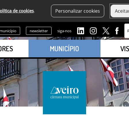
olítica de cookies
.
Personalizar cookies
Aceita
 município
newsletter
siga-nos
ORES
MUNICÍPIO
VI