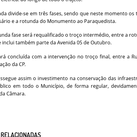
da divide-se em três fases, sendo que neste momento os tr
sário e a rotunda do Monumento ao Paraquedista.
da fase será requalificado o troço intermédio, entre a r
ue inclui também parte da Avenida 05 de Outubro.
ará concluída com a intervenção no troço final, entre a Ru
tação da CP.
segue assim o investimento na conservação das infraestru
blico em todo o Município, de forma regular, devidament
 da Câmara.
S RELACIONADAS