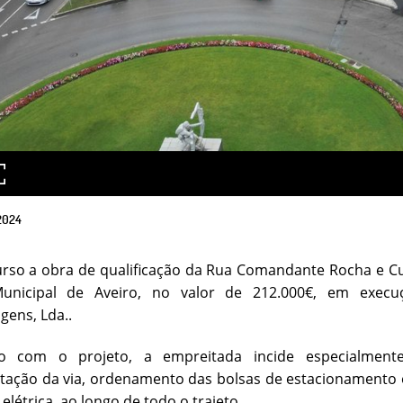
2024
urso a obra de qualificação da Rua Comandante Rocha e C
unicipal de Aveiro, no valor de 212.000€, em execu
gens, Lda..
 com o projeto, a empreitada incide especialmente 
ação da via, ordenamento das bolsas de estacionamento e q
elétrica. ao longo de todo o trajeto.