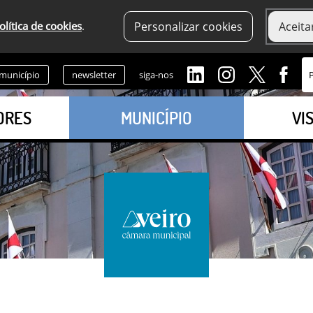
olítica de cookies
.
Personalizar cookies
Aceita
 município
newsletter
siga-nos
ORES
MUNICÍPIO
VI