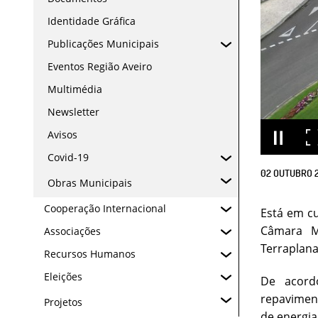
Identidade Gráfica
Publicações Municipais
Eventos Região Aveiro
Multimédia
Newsletter
Avisos
Covid-19
02
OUTUBRO
Obras Municipais
Cooperação Internacional
Está em c
Câmara M
Associações
Terraplana
Recursos Humanos
Eleições
De acordo
repaviment
Projetos
de energia 