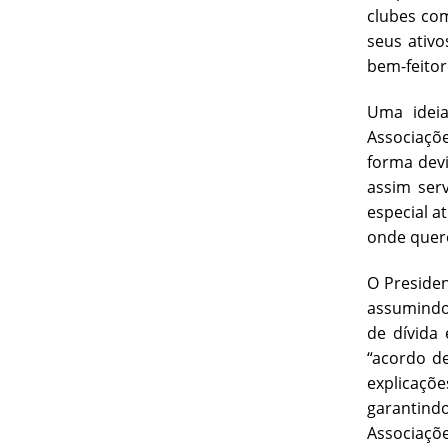
clubes com
seus ativo
bem-feitor
Uma ideia
Associaçõ
forma devi
assim serv
especial a
onde quere
O Preside
assumindo 
de dívida
“acordo d
explicaçõe
garantind
Associaçõe