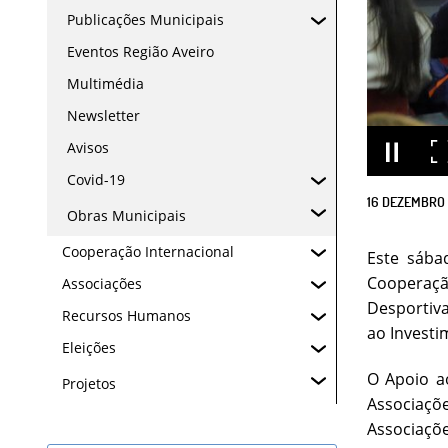
Publicações Municipais
Eventos Região Aveiro
Multimédia
Newsletter
Avisos
Covid-19
16
DEZEMBRO
Obras Municipais
Cooperação Internacional
Este sába
Cooperaçã
Associações
Desportiva
Recursos Humanos
ao Investi
Eleições
O Apoio a
Projetos
Associaçõ
Associaçõe