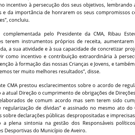
o incentivo à persecução dos seus objetivos, lembrando 
s e da importância de honrarem os seus compromissos com
es”, concluiu.
 complementada pelo Presidente da CMA, Ribau Estev
es terem instrumentos próprios de receita, aumentarem
da, a sua atividade e à sua capacidade de concretizar pro
ir como incentivo e contribuição extraordinária à perse
tenção à formação das nossas Crianças e Jovens, e também 
mos ter muito melhores resultados”, disse.
nte CMA prestou esclarecimentos sobre o acordo de regul
a atual Direção o cumprimento de obrigações de Direções
 elaborados de comum acordo mas sem terem sido cump
e regularização de dívidas” e assinado no mesmo ato do
s sobre declarações públicas despropositadas e imprecisas
o a plena sintonia na gestão dos Responsáveis políti
s Desportivas do Município de Aveiro.