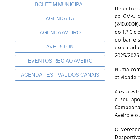
BOLETIM MUNICIPAL
De entre o
da CMA, d
AGENDA TA
(240.000€)
do 1.º Cic
AGENDA AVEIRO
do bar e s
executado
AVEIRO ON
2025/2026
EVENTOS REGIÃO AVEIRO
Numa comp
AGENDA FESTIVAL DOS CANAIS
atividade 
A esta est
o seu apo
Campeonato
Aveiro e o 
O Vereado
Desportiv