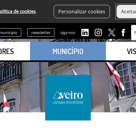
olítica de cookies
.
Personalizar cookies
Aceita
 município
newsletter
siga-nos
ORES
MUNICÍPIO
VI