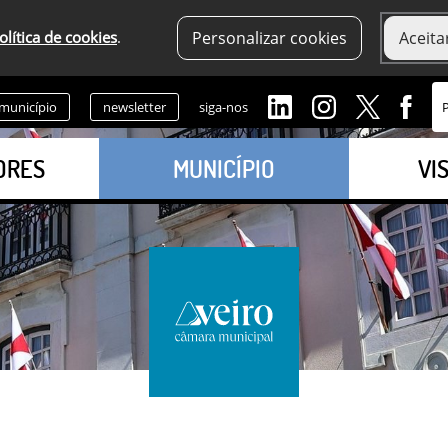
olítica de cookies
.
Personalizar cookies
Aceita
 município
newsletter
siga-nos
ORES
MUNICÍPIO
VI