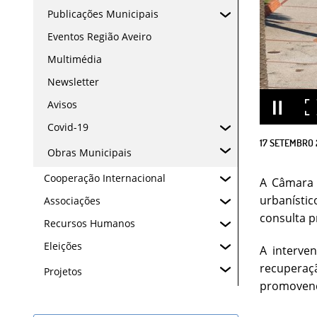
Publicações Municipais
Eventos Região Aveiro
Multimédia
Newsletter
Avisos
Covid-19
17
SETEMBRO
Obras Municipais
Cooperação Internacional
A Câmara 
urbanístic
Associações
consulta p
Recursos Humanos
Eleições
A interve
recuperaçã
Projetos
promovend