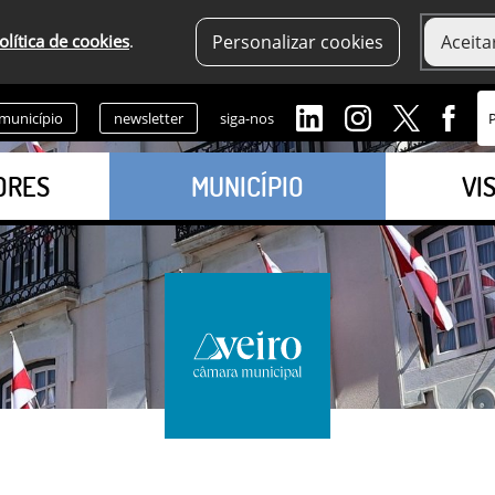
olítica de cookies
.
Personalizar cookies
Aceita
 município
newsletter
siga-nos
ORES
MUNICÍPIO
VI