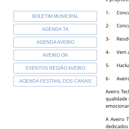
1- Concur
BOLETIM MUNICIPAL
2- Concur
AGENDA TA
3- Residê
AGENDA AVEIRO
4- Vem ap
AVEIRO ON
5- Hackat
EVENTOS REGIÃO AVEIRO
6- Aveiro
AGENDA FESTIVAL DOS CANAIS
Aveiro Tec
qualidade 
emocionant
A Aveiro 
dedicados 