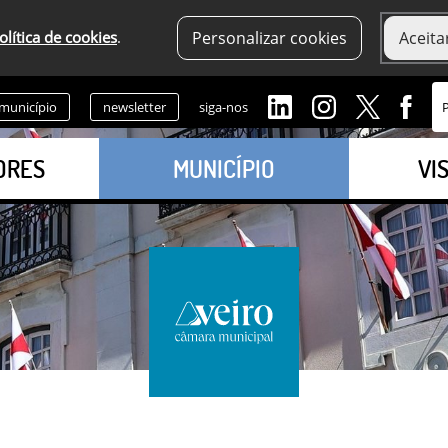
olítica de cookies
.
Personalizar cookies
Aceita
 município
newsletter
siga-nos
ORES
MUNICÍPIO
VI