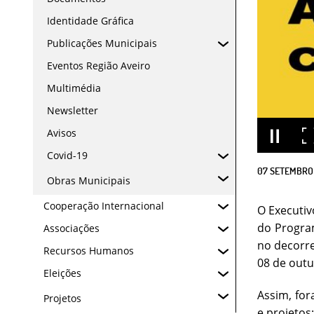
Identidade Gráfica
Publicações Municipais
Eventos Região Aveiro
Multimédia
Newsletter
Avisos
Covid-19
07
SETEMBRO
Obras Municipais
Cooperação Internacional
O Executiv
do Program
Associações
no decorre
Recursos Humanos
08 de outu
Eleições
Assim, for
Projetos
e projetos: