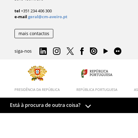
tel
+351 234 406 300
e-mail
geral@cm-aveiro.pt
mais contactos
siga-nos
PRESIDÊNCIA DA REPÚBLICA
REPÚBLICA PORTUGUESA
AS
Está à procura de outra coisa?