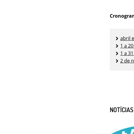
Cronogra
abril 
1 a 20
1 a 3
2 de 
NOTÍCIA