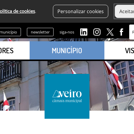
olítica de cookies
.
Personalizar cookies
Aceita
 município
newsletter
siga-nos
ORES
MUNICÍPIO
VI