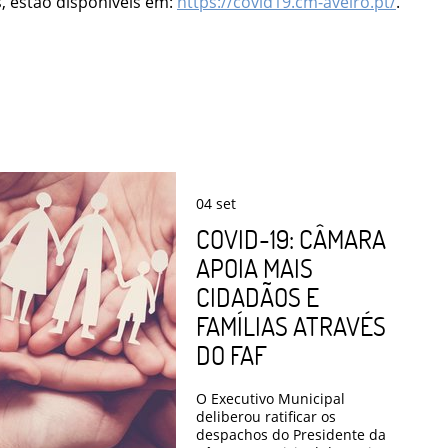
, estão disponíveis em:
https://covid19.cm-aveiro.pt/
.
04
set
COVID-19: CÂMARA
APOIA MAIS
CIDADÃOS E
FAMÍLIAS ATRAVÉS
DO FAF
O Executivo Municipal
deliberou ratificar os
despachos do Presidente da