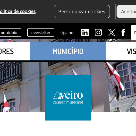
olítica de cookies
.
Personalizar cookies
Aceita
 município
newsletter
siga-nos
ORES
MUNICÍPIO
VI