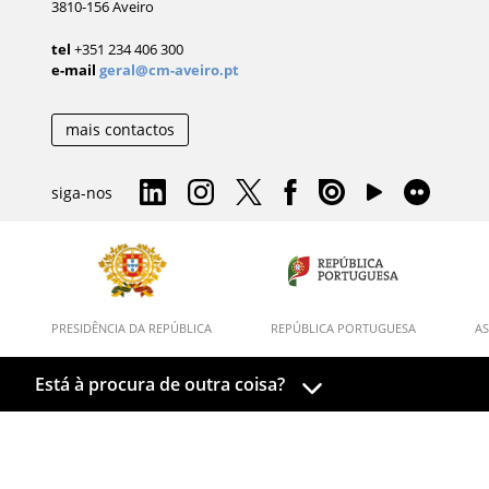
3810-156 Aveiro
tel
+351 234 406 300
e-mail
geral@cm-aveiro.pt
mais contactos
siga-nos
PRESIDÊNCIA DA REPÚBLICA
REPÚBLICA PORTUGUESA
AS
Está à procura de outra coisa?