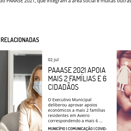
do PAAASE 2021, que integram a área social e muitas outras
S RELACIONADAS
02
jul
PAAASE 2021 APOIA
MAIS 2 FAMÍLIAS E 6
CIDADÃOS
O Executivo Municipal
deliberou aprovar apoios
económicos a mais 2 famílias
residentes em Aveiro
correspondendo a mais 6 ...
MUNICÍPIO | COMUNICAÇÃO | COVID-