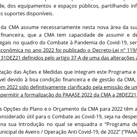
e, dos equipamentos e espaços públicos, partilhando i
os suportes disponíveis.
 da CMA assume necessariamente nesta nova área da sua
financeira, que a CMA tem capacidade de assumir e de 
legais no quadro do Combate à Pandemia do Covid-19, s
económica no ano 2022 foi publicado o Decreto-Lei nº 119/
 31DEZ21 definidos pelo artigo 37-A de uma das alterações 
ização das Ações e Medidas que integram este Programa 
vel devido à boa condição financeira e de gestão da CMA
em 2022 sido definitivamente clarificado pela emissão de u
 permitir a formalização do PAAASE 2022 da CMA a 28DEZ21
s Opções do Plano e o Orçamento da CMA para 2022 têm a 
onsiderado útil para o Combate ao Covid-19, seja na despes
o na sua Introdução no qual se enquadra o “Programa de
icipal de Aveiro / Operação Anti Covid-19, de 2022” (“PAAA