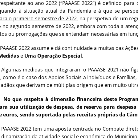
 respeitante ao ano 2022 (“PAAASE 2022”) é definido par
quando à situação atual da Pandemia e à que se persp
ara o primeiro semestre de 2022
, na perspetiva de um re
 no segundo semestre de 2022, embora com toda a atenção
tos ou prorrogações que se entendam necessárias em funç
2022 assume e dá continuidade a muitas das Ações e
Medidas
e
Uma
Operação Especial
.
medidas que integraram o PAAASE 2021 não figuram
, como é o caso dos Apoios Sociais a Indivíduos e Família
dadãos que derivam de múltiplas origem que em muito ultr
No que respeita à dimensão financeira deste Progra
ara sua utilização de despesa, de reserva para despesa 
e euros,
sendo suportada pelas receitas próprias da Câm
2022 tem uma aposta centrada no Combate direto à P
 dinamização da atividade social e económica do Município