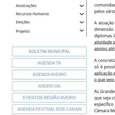
comunidad
Associações
pelos vári
Recursos Humanos
Eleições
A atuação
dimensão 
Projetos
diplomas 
atividade 
apoios até
BOLETIM MUNICIPAL
A concret
AGENDA TA
só é possí
aplicação 
AGENDA AVEIRO
o que veio
AVEIRO ON
As Grande
que seja c
EVENTOS REGIÃO AVEIRO
específic
AGENDA FESTIVAL DOS CANAIS
Câmara Mun