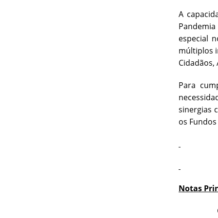
A capacid
Pandemia 
especial 
múltiplos 
Cidadãos, 
Para cump
necessida
sinergias
os Fundos
Notas Pri
O “Progra