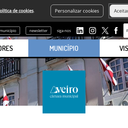
olítica de cookies
.
Personalizar cookies
Aceita
 município
newsletter
siga-nos
ORES
MUNICÍPIO
VI