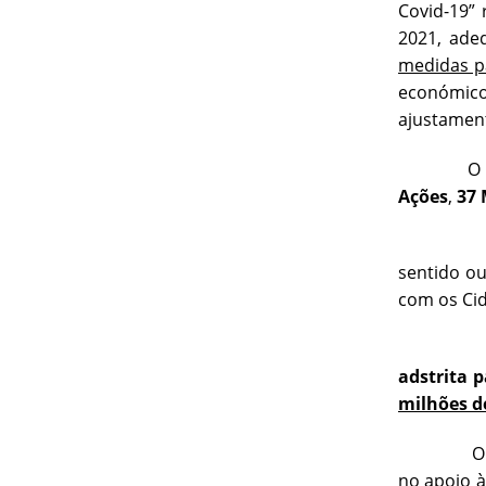
Covid-19”
2021, ade
medidas p
económico
ajustamen
O PAAASE 
Ações
,
37 
Algumas 
sentido ou
com os Ci
adstrita p
milhões d
O PAAASE 
no apoio à