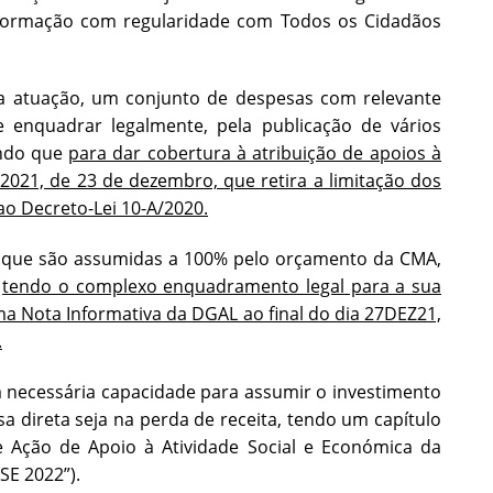
nformação com regularidade com Todos os Cidadãos
 atuação, um conjunto de despesas com relevante
enquadrar legalmente, pela publicação de vários
endo que
para dar cobertura à atribuição de apoios à
2021, de 23 de dezembro, que retira a limitação dos
ao Decreto-Lei 10-A/2020.
e que são assumidas a 100% pelo orçamento da CMA,
,
tendo o complexo enquadramento legal para a sua
ma Nota Informativa da DGAL ao final do dia 27DEZ21,
.
necessária capacidade para assumir o investimento
a direta seja na perda de receita, tendo um capítulo
 Ação de Apoio à Atividade Social e Económica da
SE 2022”).