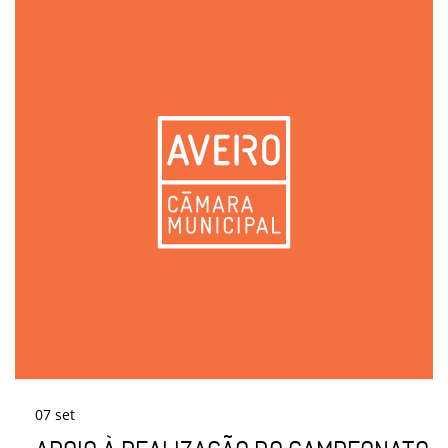
07
set