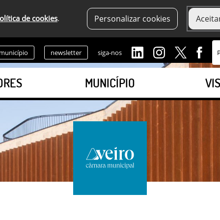
olítica de cookies
.
Personalizar cookies
Aceita
 município
newsletter
siga-nos
ORES
MUNICÍPIO
VI