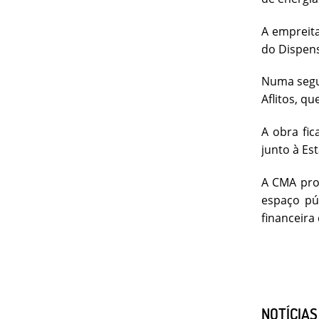
A empreita
do Dispen
Numa segun
Aflitos, q
A obra fic
junto à Es
A CMA pros
espaço pú
financeira
NOTÍCIA