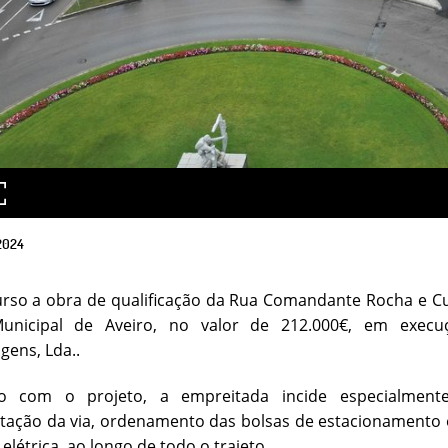
2024
urso a obra de qualificação da Rua Comandante Rocha e C
unicipal de Aveiro, no valor de 212.000€, em execu
gens, Lda..
 com o projeto, a empreitada incide especialmente 
ação da via, ordenamento das bolsas de estacionamento e q
elétrica. ao longo de todo o trajeto.