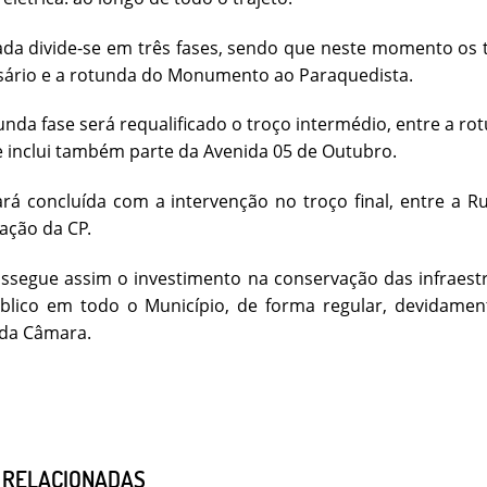
da divide-se em três fases, sendo que neste momento os tr
sário e a rotunda do Monumento ao Paraquedista.
da fase será requalificado o troço intermédio, entre a r
ue inclui também parte da Avenida 05 de Outubro.
ará concluída com a intervenção no troço final, entre a Ru
tação da CP.
segue assim o investimento na conservação das infraestru
blico em todo o Município, de forma regular, devidament
 da Câmara.
S RELACIONADAS