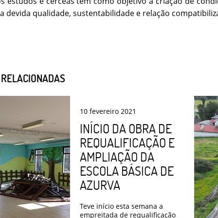
s estudos e cérceas têm como objetivo a criação de cond
a devida qualidade, sustentabilidade e relação compatibil
S RELACIONADAS
10
fevereiro
2021
INÍCIO DA OBRA DE
REQUALIFICAÇÃO E
AMPLIAÇÃO DA
ESCOLA BÁSICA DE
AZURVA
Teve início esta semana a
empreitada de requalificação