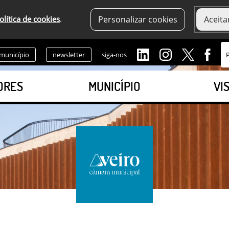
olítica de cookies
.
Personalizar cookies
Aceita
 município
newsletter
siga-nos
ORES
MUNICÍPIO
VI