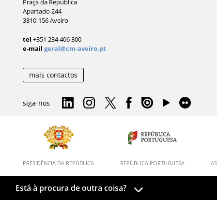
Praça da República
Apartado 244
3810-156 Aveiro
tel
+351 234 406 300
e-mail
geral@cm-aveiro.pt
mais contactos
siga-nos
PRESIDÊNCIA DA REPÚBLICA
REPÚBLICA PORTUGUESA
AS
Está à procura de outra coisa?