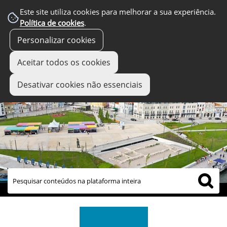
Este site utiliza cookies para melhorar a sua experiência.
Política de cookies
.
Personalizar cookies
Aceitar todos os cookies
Desativar cookies não essenciais
links úteis