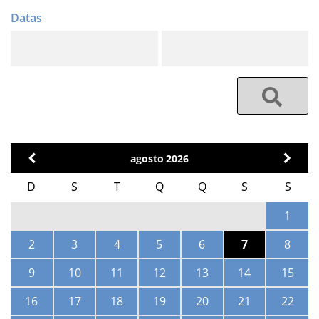
agosto
2026
D
S
T
Q
Q
S
S
1
2
3
4
5
6
7
8
9
10
11
12
13
14
15
16
17
18
19
20
21
22