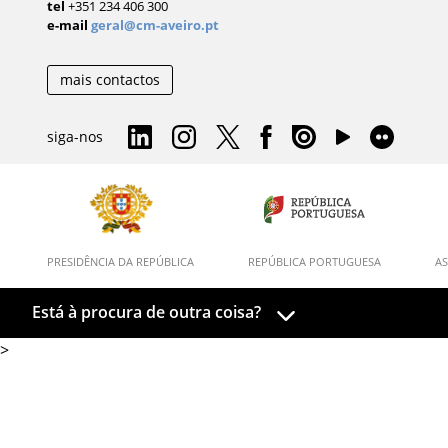
tel
+351 234 406 300
e-mail
geral@cm-aveiro.pt
mais contactos
siga-nos
PRESIDÊNCIA DA REPÚBLICA
REPÚBLICA PORTUGUESA
AS
Está à procura de outra coisa?
>