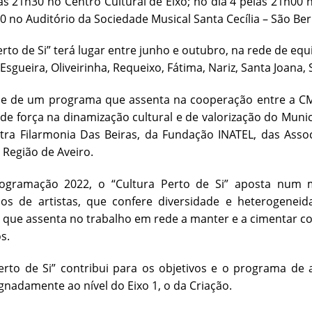
às 21h30 no Centro Cultural de Eixo; no dia 4 pelas 21h00 n
0 no Auditório da Sociedade Musical Santa Cecília – São Be
erto de Si” terá lugar entre junho e outubro, na rede de eq
, Esgueira, Oliveirinha, Requeixo, Fátima, Nariz, Santa Joana
e de um programa que assenta na cooperação entre a CMA 
 de força na dinamização cultural e de valorização do Muni
ra Filarmonia Das Beiras, da Fundação INATEL, das Assoc
a Região de Aveiro.
ogramação 2022, o “Cultura Perto de Si” aposta num
os de artistas, que confere diversidade e heterogeneida
e que assenta no trabalho em rede a manter e a cimentar co
s.
erto de Si” contribui para os objetivos e o programa de
ignadamente ao nível do Eixo 1, o da Criação.