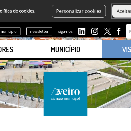
olítica de cookies
.
Personalizar cookies
Aceita
 município
newsletter
siga-nos
ORES
MUNICÍPIO
VI