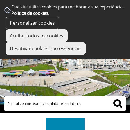
Este site utiliza cookies para melhorar a sua experiência.
Política de cookies
.
Personalizar cookies
Aceitar todos os cookies
Desativar cookies não essenciais
links úteis