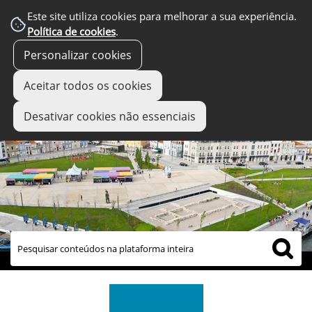
Este site utiliza cookies para melhorar a sua experiência.
Política de cookies
.
Personalizar cookies
Aceitar todos os cookies
Desativar cookies não essenciais
links úteis