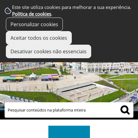
Este site utiliza cookies para melhorar a sua experiência.
Política de cookies
.
Personalizar cookies
Aceitar todos os cookies
Desativar cookies não essenciais
links úteis