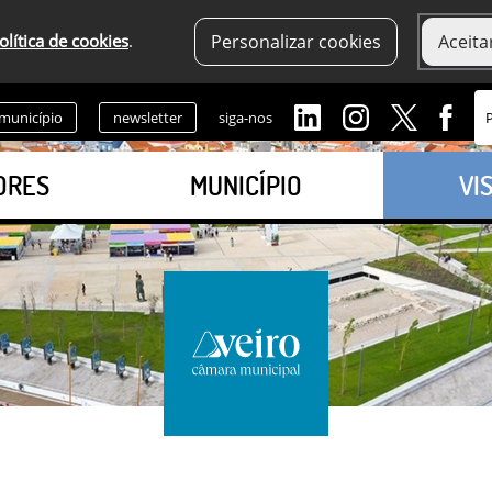
olítica de cookies
.
Personalizar cookies
Aceita
 município
newsletter
siga-nos
ORES
MUNICÍPIO
VI