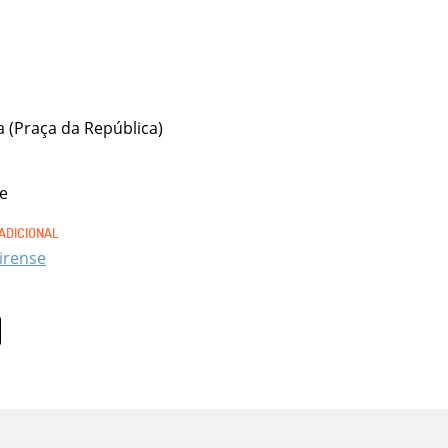
a (Praça da República)
re
irense