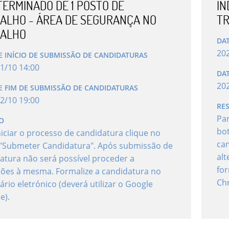
TERMINADO DE 1 POSTO DE
IN
ALHO - ÁREA DE SEGURANÇA NO
TR
ALHO
DAT
20
E INÍCIO DE SUBMISSÃO DE CANDIDATURAS
1
/
10
14
:
00
DA
20
E FIM DE SUBMISSÃO DE CANDIDATURAS
2
/
10
19
:
00
RE
Par
O
bo
niciar o processo de candidatura clique no
can
"Submeter Candidatura". Após submissão de
alt
atura não será possível proceder a
for
ções à mesma. Formalize a candidatura no
Ch
ário eletrónico (deverá utilizar o Google
e).