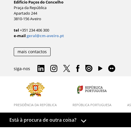
Edifício Paços do Concelho
Praça da República
Apartado 244
3810-156 Aveiro
tel
+351 234 406 300
e-mail
geral@cm-aveiro.pt
mais contactos
siga-nos
PRESIDÊNCIA DA REPÚBLICA
REPÚBLICA PORTUGUESA
AS
Está à procura de outra coisa?