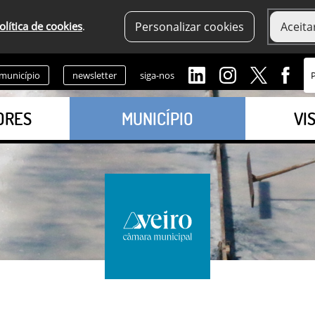
olítica de cookies
.
Personalizar cookies
Aceita
 município
newsletter
siga-nos
ORES
MUNICÍPIO
VI