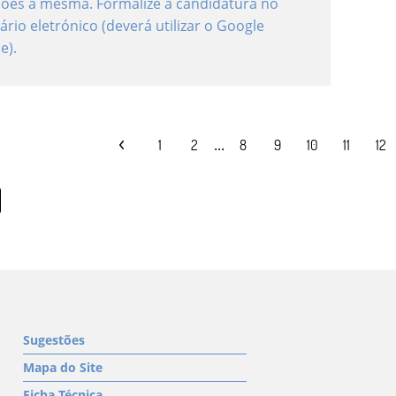
ções à mesma. Formalize a candidatura no
ário eletrónico (deverá utilizar o Google
e).
...
1
2
8
9
10
11
12
Sugestões
Mapa do Site
Ficha Técnica