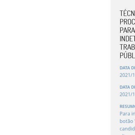
TÉCNI
PROC
PARA
INDE
TRAB
PÚBL
DATA D
2021
/
1
DATA D
2021
/
1
RESUM
Para i
botão 
candid