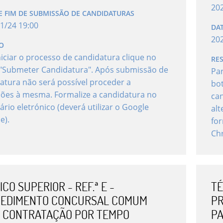
20
E FIM DE SUBMISSÃO DE CANDIDATURAS
1
/
24
19
:
00
DA
20
O
niciar o processo de candidatura clique no
RE
"Submeter Candidatura". Após submissão de
Par
atura não será possível proceder a
bo
ções à mesma. Formalize a candidatura no
can
ário eletrónico (deverá utilizar o Google
alt
e).
for
Ch
CO SUPERIOR - REF.ª E -
TÉ
EDIMENTO CONCURSAL COMUM
P
 CONTRATAÇÃO POR TEMPO
PA