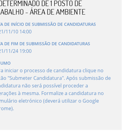
DETERMINADO DE 1 POSTO DE
ABALHO - ÁREA DE AMBIENTE
A DE INÍCIO DE SUBMISSÃO DE CANDIDATURAS
21
/
11
/
10
14
:
00
TA DE FIM DE SUBMISSÃO DE CANDIDATURAS
21
/
11
/
24
19
:
00
SUMO
a iniciar o processo de candidatura clique no
tão "Submeter Candidatura". Após submissão de
didatura não será possível proceder a
erações à mesma. Formalize a candidatura no
mulário eletrónico (deverá utilizar o Google
rome).