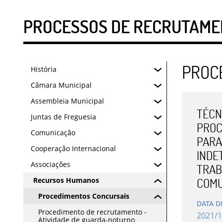
PROCESSOS DE RECRUTAME
PROC
História
Câmara Municipal
Assembleia Municipal
TÉCNI
Juntas de Freguesia
PROC
Comunicação
PARA
Cooperação Internacional
INDE
Associações
TRAB
Recursos Humanos
COMU
Procedimentos Concursais
DATA D
Procedimento de recrutamento -
2021
/
1
Atividade de guarda-noturno