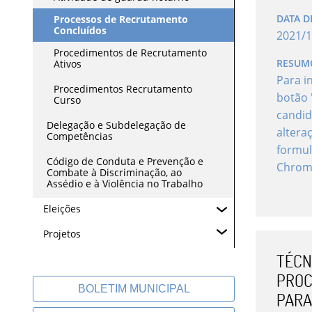
DATA D
Processos de Recrutamento
Concluídos
2021
/
1
Procedimentos de Recrutamento
RESUM
Ativos
Para i
Procedimentos Recrutamento
botão 
Curso
candid
Delegação e Subdelegação de
altera
Competências
formul
Código de Conduta e Prevenção e
Chrom
Combate à Discriminação, ao
Assédio e à Violência no Trabalho
Eleições
Projetos
TÉCNI
PROC
BOLETIM MUNICIPAL
PARA