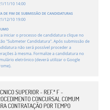
21
/
11
/
10
14
:
00
TA DE FIM DE SUBMISSÃO DE CANDIDATURAS
21
/
12
/
10
19
:
00
SUMO
a iniciar o processo de candidatura clique no
tão "Submeter Candidatura". Após submissão de
didatura não será possível proceder a
erações à mesma. Formalize a candidatura no
mulário eletrónico (deverá utilizar o Google
rome).
CNICO SUPERIOR - REF.ª F -
ROCEDIMENTO CONCURSAL COMUM
RA CONTRATAÇÃO POR TEMPO