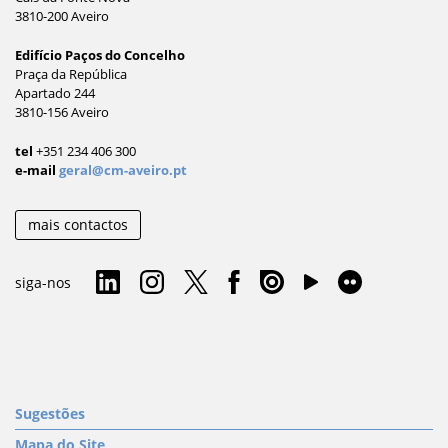
3810-200 Aveiro
Edifício Paços do Concelho
Praça da República
Apartado 244
3810-156 Aveiro
tel
+351 234 406 300
e-mail
geral@cm-aveiro.pt
mais contactos
siga-nos
Sugestões
Mapa do Site