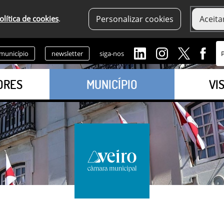
olítica de cookies
.
Personalizar cookies
Aceita
 município
newsletter
siga-nos
ORES
MUNICÍPIO
VI