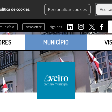
olítica de cookies
.
Personalizar cookies
Aceita
 município
newsletter
siga-nos
ORES
MUNICÍPIO
VI