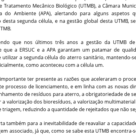
e Tratamento Mecânico Biológico (UTMB), a Câmara Munici
a do Ambiente (APA), alertando para alguns aspetos q
 desta segunda célula, e na gestão global desta UTMB, s
 UTMB.
ndo que nos últimos três anos a gestão da UTMB de A
e que a ERSUC e a APA garantam um patamar de qualida
e utilizar a segunda célula do aterro sanitário, mantendo-
nicialmente, como aconteceu com a célula um.
 importante ter presente as razões que aceleraram o pro
ste processo de licenciamento, e em linha com as novas di
hamento de resíduos para aterro, a obrigatoriedade de s
r a valorização dos bioresíduos, a valorização multimateria
 triagem, reduzindo a quantidade de rejeitados que não seg
ta também para a inevitabilidade de reavaliar a capacidad
gem associado, já que, como se sabe esta UTMB encontra-