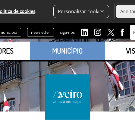
olítica de cookies
.
Personalizar cookies
Aceita
 município
newsletter
siga-nos
ORES
MUNICÍPIO
VI