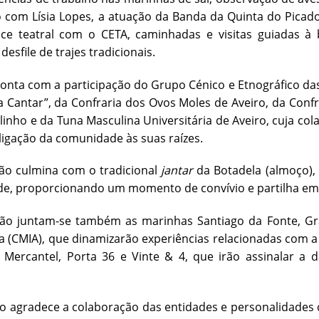
o com Lísia Lopes, a atuação da Banda da Quinta do Pica
ce teatral com o CETA, caminhadas e visitas guiadas 
desfile de trajes tradicionais.
onta com a participação do Grupo Cénico e Etnográfico da
 Cantar”, da Confraria dos Ovos Moles de Aveiro, da Con
inho e da Tuna Masculina Universitária de Aveiro, cuja col
 ligação da comunidade às suas raízes.
ão culmina com o tradicional
jantar
da Botadela (almoço),
e, proporcionando um momento de convívio e partilha em 
ão juntam-se também as marinhas Santiago da Fonte, Grã-
 (CMIA), que dinamizarão experiências relacionadas com a 
 Mercantel, Porta 36 e Vinte & 4, que irão assinalar a 
o agradece a colaboração das entidades e personalidades q