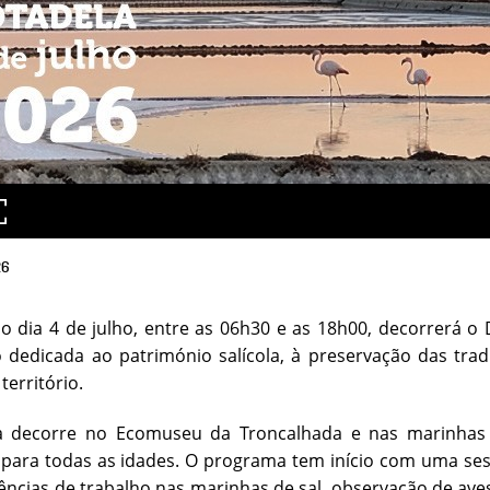
26
 dia 4 de julho, entre as 06h30 e as 18h00, decorrerá o
 dedicada ao património salícola, à preservação das tradi
território.
iva decorre no Ecomuseu da Troncalhada e nas marinhas
 para todas as idades. O programa tem início com uma sess
iências de trabalho nas marinhas de sal, observação de ave