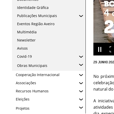
Identidade Gráfica
Publicações Municipais
Eventos Região Aveiro
Multimédia
Newsletter
Avisos
Covid-19
29
JUNHO
20
Obras Municipais
Cooperação Internacional
No próximo
celebração
Associações
natural do 
Recursos Humanos
Eleições
A iniciat
atividades
Projetos
dia, exper