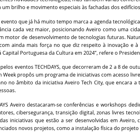
 um brilho e movimento especiais às fachadas dos edifícios
 evento que já há muito tempo marca a agenda tecnológica 
ncia cada vez maior, posicionando Aveiro como uma cidad
m motor de desenvolvimento de tecnologias futuras. Natu
com ainda mais força no que diz respeito à inovação e à
á Capital Portuguesa da Cultura em 2024”, refere o Preside
elos eventos TECHDAYS, que decorreram de 2 a 8 de outubro
h Week propôs um programa de iniciativas com acesso livre
no no âmbito da iniciativa Aveiro Tech City, que encara 
essoas.
YS Aveiro destacaram-se conferências e workshops dedic
ores, cibersegurança, transição digital, zonas livres tecnoló
as iniciativas que estão a ser desenvolvidas em Aveiro, c
nciados novos projetos, como a instalação física do projeto