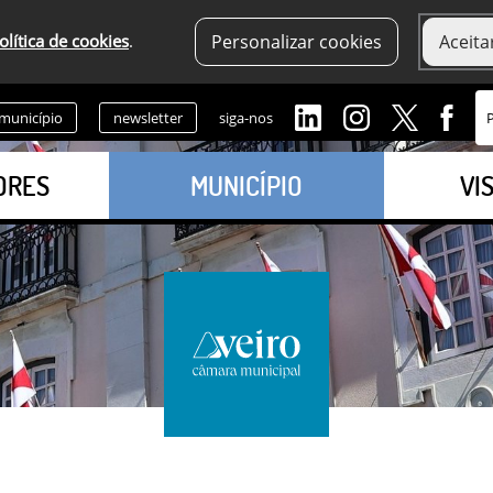
olítica de cookies
.
Personalizar cookies
Aceita
 município
newsletter
siga-nos
ORES
MUNICÍPIO
VI