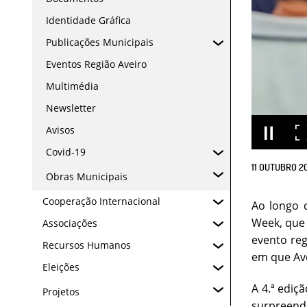
Identidade Gráfica
Publicações Municipais
Eventos Região Aveiro
Multimédia
Newsletter
Avisos
Covid-19
11
OUTUBRO
2
Obras Municipais
Cooperação Internacional
Ao longo d
Week, que 
Associações
evento re
Recursos Humanos
em que Ave
Eleições
A 4.ª ediç
Projetos
surpreende