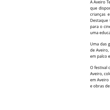
A Aveiro T
que dispon
crianças 
Destaque 
para o cin
uma educaç
Uma das gr
de Aveiro
em palco e
O festival
Aveiro, co
em Aveiro 
e obras de