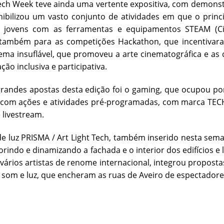
ech Week teve ainda uma vertente expositiva, com demonstr
ibilizou um vasto conjunto de atividades em que o princ
e jovens com as ferramentas e equipamentos STEAM (Ciên
também para as competições Hackathon, que incentivaram
ema insuflável, que promoveu a arte cinematográfica e a
ão inclusiva e participativa.
andes apostas desta edição foi o gaming, que ocupou por
, com ações e atividades pré-programadas, com marca TEC
 livestream.
 de luz PRISMA / Art Light Tech, também inserido nesta sem
lorindo e dinamizando a fachada e o interior dos edifícios 
vários artistas de renome internacional, integrou propost
 som e luz, que encheram as ruas de Aveiro de espectadore