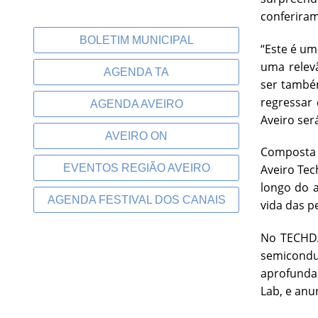
conferiram
BOLETIM MUNICIPAL
“Este é um
uma relevâ
AGENDA TA
ser també
regressar 
AGENDA AVEIRO
Aveiro ser
AVEIRO ON
Composta p
EVENTOS REGIÃO AVEIRO
Aveiro Tec
longo do a
AGENDA FESTIVAL DOS CANAIS
vida das p
No TECHDA
semicondut
aprofundad
Lab, e anu