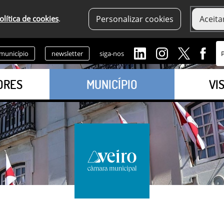
olítica de cookies
.
Personalizar cookies
Aceita
 município
newsletter
siga-nos
ORES
MUNICÍPIO
VI