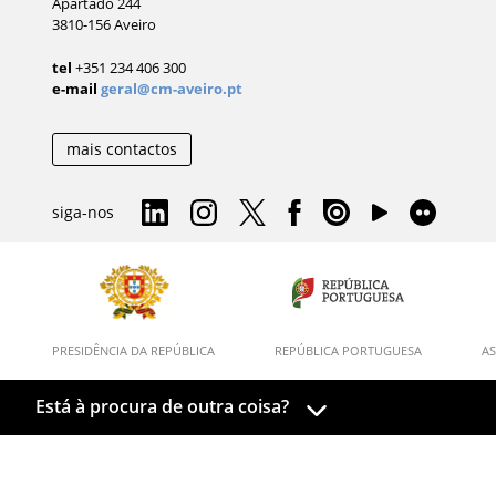
Apartado 244
3810-156 Aveiro
tel
+351 234 406 300
e-mail
geral@cm-aveiro.pt
mais contactos
siga-nos
PRESIDÊNCIA DA REPÚBLICA
REPÚBLICA PORTUGUESA
AS
Está à procura de outra coisa?