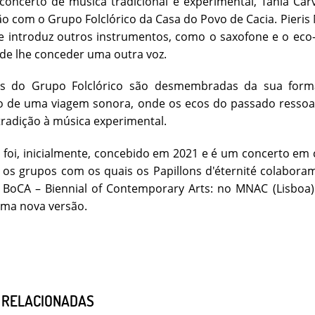
concerto de música tradicional e experimental, Tânia Ca
o com o Grupo Folclórico da Casa do Povo de Cacia. Pieris
e introduz outros instrumentos, como o saxofone e o eco
 de lhe conceder uma outra voz.
s do Grupo Folclórico são desmembradas da sua forma
o de uma viagem sonora, onde os ecos do passado resso
 tradição à música experimental.
i foi, inicialmente, concebido em 2021 e é um concerto em
os grupos com os quais os Papillons d'éternité colabora
BoCA – Biennial of Contemporary Arts: no MNAC (Lisboa) 
uma nova versão.
S RELACIONADAS