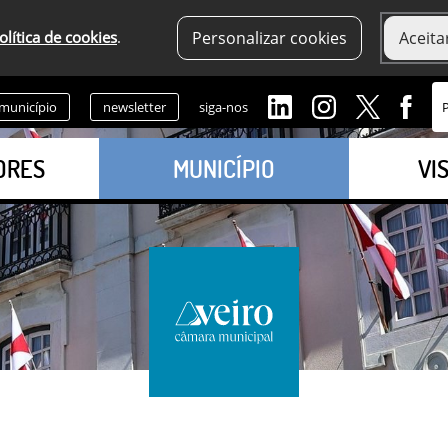
olítica de cookies
.
Personalizar cookies
Aceita
 município
newsletter
siga-nos
ORES
MUNICÍPIO
VI