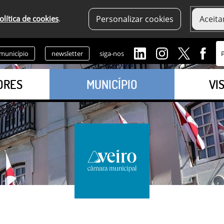
olítica de cookies
.
Personalizar cookies
Aceita
 município
newsletter
siga-nos
ORES
MUNICÍPIO
VI