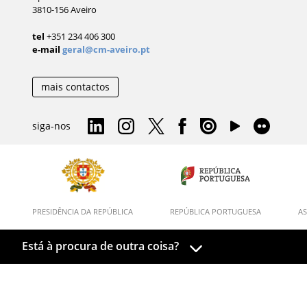
3810-156 Aveiro
tel
+351 234 406 300
e-mail
geral@cm-aveiro.pt
mais contactos
siga-nos
PRESIDÊNCIA DA REPÚBLICA
REPÚBLICA PORTUGUESA
AS
Está à procura de outra coisa?