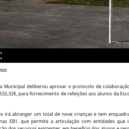
2025
o Municipal deliberou aprovar o protocolo de colaboração
.532,32€, para fornecimento de refeições aos alunos da Escola
.
iço irá abranger um total de nove crianças e tem enquad
 nas EB1, que permite a articulação com entidades que i
ação dos recursos existentes, em benefício dos alunos e resp