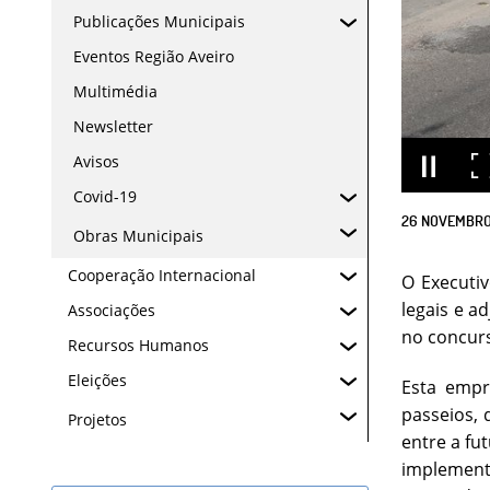
Publicações Municipais
Eventos Região Aveiro
Multimédia
Newsletter
Avisos
Covid-19
26
NOVEMBR
Obras Municipais
Cooperação Internacional
O Executi
legais e a
Associações
no concurs
Recursos Humanos
Eleições
Esta empr
passeios, 
Projetos
entre a fu
implement