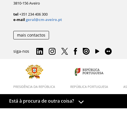
3810-156 Aveiro
tel
+351 234 406 300
e-mail
geral@cm-aveiro.pt
mais contactos
siga-nos
PRESIDÊNCIA DA REPÚBLICA
REPÚBLICA PORTUGUESA
AS
Está à procura de outra coisa?