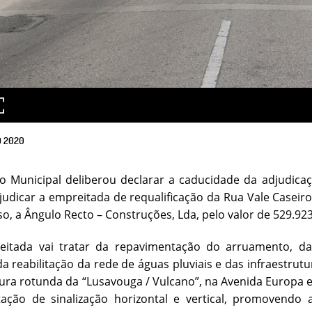
O
2020
vo Municipal deliberou declarar a caducidade da adjudic
djudicar a empreitada de requalificação da Rua Vale Caseir
o, a Ângulo Recto – Construções, Lda, pelo valor de 529.923
eitada vai tratar da repavimentação do arruamento, d
da reabilitação da rede de águas pluviais e das infraestru
tura rotunda da “Lusavouga / Vulcano”, na Avenida Europa e
ação de sinalização horizontal e vertical, promovend