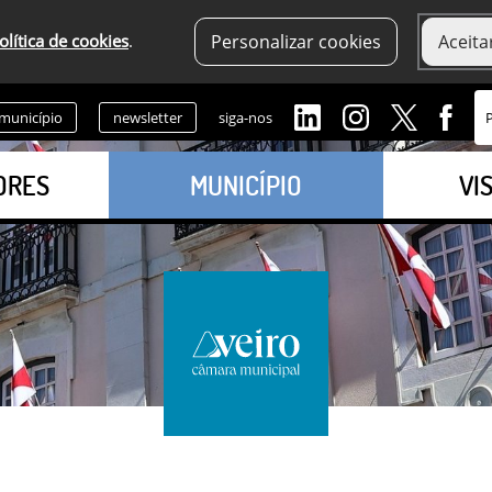
olítica de cookies
.
Personalizar cookies
Aceita
 município
newsletter
siga-nos
ORES
MUNICÍPIO
VI